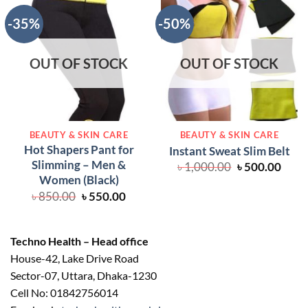
-35%
-50%
OUT OF STOCK
OUT OF STOCK
BEAUTY & SKIN CARE
BEAUTY & SKIN CARE
Hot Shapers Pant for
Instant Sweat Slim Belt
Slimming – Men &
Original
Curr
৳
1,000.00
৳
500.00
price
price
Women (Black)
was:
is:
Original
Current
৳
850.00
৳
550.00
৳ 1,000.00.
৳ 500
price
price
was:
is:
৳ 850.00.
৳ 550.00.
Techno Health – Head office
House-42, Lake Drive Road
Sector-07, Uttara, Dhaka-1230
Cell No: 01842756014