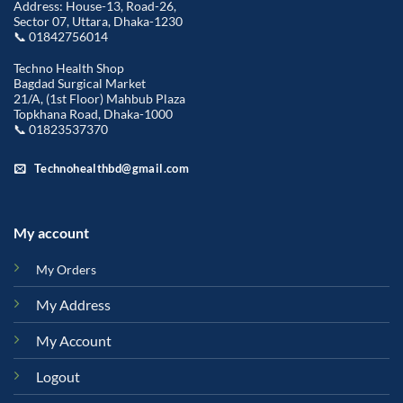
Address: House-13, Road-26,
Sector 07, Uttara, Dhaka-1230
📞 01842756014
Techno Health Shop
Bagdad Surgical Market
21/A, (1st Floor) Mahbub Plaza
Topkhana Road, Dhaka-1000
📞 01823537370
Technohealthbd@gmail.com
My account
My Orders
My Address
My Account
Logout