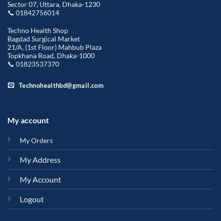
Sector 07, Uttara, Dhaka-1230
📞 01842756014
Techno Health Shop
Bagdad Surgical Market
21/A, (1st Floor) Mahbub Plaza
Topkhana Road, Dhaka-1000
📞 01823537370
Technohealthbd@gmail.com
My account
My Orders
My Address
My Account
Logout