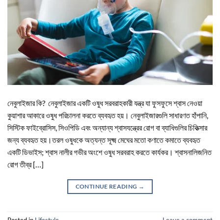
নেবুলাইজার কি? নেবুলাইজার একটি ওষুধ সরবরাহকারী যন্ত্র যা ফুসফুসে শ্বাস নেওয়া
কুয়াশার আকারে ওষুধ পরিচালনা করতে ব্যবহৃত হয়। নেবুলাইজারগুলি সাধারণত হাঁপানি,
সিস্টিক ফাইব্রোসিস, সিওপিডি এবং অন্যান্য শ্বাসযন্ত্রের রোগ বা ব্যাধিগুলির চিকিত্সার
জন্য ব্যবহৃত হয়।তরল ওষুধকে অত্যন্ত সূক্ষ্ম মেঘের মতো কণাতে কমাতে ব্যবহৃত
একটি ডিভাইস; শ্বাস নালীর গভীর অংশে ওষুধ সরবরাহ করতে কার্যকর। শ্বাসনালিজনিত
রোগ তীব্র […]
CONTINUE READING
→
Posted in
Lifestyle
Leave a comment