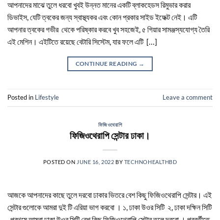
আপনাদের মাঝে তুলে ধরবো খুবই উন্নত মানের একটি ব্লাকহেডস রিমুভার করার
ডিভাইস, যেটি ত্বকের জন্য স্বাস্থ্যকর এবং কোন প্রকার সাইড ইফেক্ট নেই। এটি
আপনার ত্বকের গভীর থেকে পরিষ্কার করবে খুব সহজেই, ৫ গিয়ার সামঞ্জস্যযোগ্য তৈরি
এই মেশিন। এইটিতে রয়েছে বেটারি সিস্টেম, যার ফলে এটি […]
CONTINUE READING
→
Posted in
Lifestyle
Leave a comment
ফিজিওথেরাপি
ফিজিওথেরাপি সেন্টার ঢাকা।
POSTED ON
JUNE 16, 2022
BY
TECHNOHEALTHBD
আজকে আপনাদের কাছে তুলে দরবো ঢাকার ভিতরে বেশ কিছু ফিজিওথেরাপি সেন্টার। এই
সেন্টার গুলোকে আমরা দুই টি এরিয়া ভাগ করবো । ১, ঢাকা উওর সিটি ২, ঢাকা দক্ষিন সিটি
, প্রথমে আমরা ঢাকা উওর সিটি বেশ কিছু ফিজিওথেরাপি সেন্টার তুলে দরবো । পরবর্তীতে