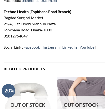
Facebook:
technohealth.com.bd
Techno Health (Topkhana Road Branch)
Bagdad Surgical Market
21/A, (1st Floor) Mahbub Plaza
Topkhana Road, Dhaka-1000
01812754847
Social Link :
Facebook
|
Instagram
|
LinkedIn
|
YouTube
|
RELATED PRODUCTS
-20%
OUT OF STOCK
OUT OF STOCK