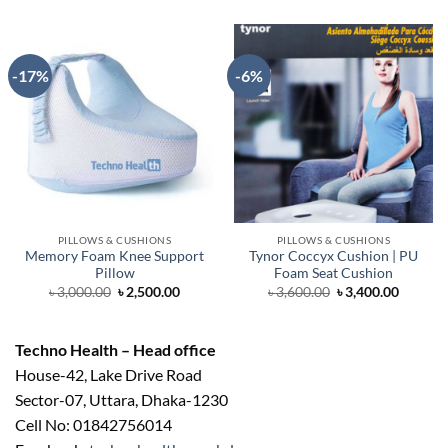
-17%
-6%
PILLOWS & CUSHIONS
PILLOWS & CUSHIONS
Memory Foam Knee Support
Tynor Coccyx Cushion | PU
Pillow
Foam Seat Cushion
Original
Current
Original
Curren
৳
3,000.00
৳
2,500.00
৳
3,600.00
৳
3,400.00
price
price
price
price
was:
is:
was:
is:
৳ 3,000.00.
৳ 2,500.00.
৳ 3,600.00.
৳ 3,400.
Techno Health – Head office
House-42, Lake Drive Road
Sector-07, Uttara, Dhaka-1230
Cell No: 01842756014