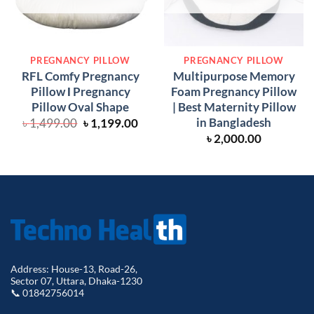
PREGNANCY PILLOW
PREGNANCY PILLOW
RFL Comfy Pregnancy
Multipurpose Memory
Pillow Ι Pregnancy
Foam Pregnancy Pillow
Pillow Oval Shape
| Best Maternity Pillow
in Bangladesh
Original
Current
৳
1,499.00
৳
1,199.00
price
price
৳
2,000.00
was:
is:
৳ 1,499.00.
৳ 1,199.00.
Address: House-13, Road-26,
Sector 07, Uttara, Dhaka-1230
📞 01842756014