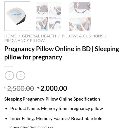
HOME
/
GENERAL HEALTH
/
PILLOWS & CUSHIONS
/
PREGNANCY PILLOW
Pregnancy Pillow Online in BD | Sleeping
pillow for pregnancy
Original
Current
2,500.00
2,000.00
৳
৳
price
price
Sleeping Pregnancy Pillow Online Specification
was:
is:
৳ 2,500.00.
৳ 2,000.00.
Product Name: Memory foam pregnancy pillow
Inner Filling: Memory Foam 57 Breathable hole
Size: 38*27*2.5/12 cm