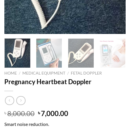
HOME
/
MEDICAL EQUIPMENT
/
FETAL DOPPLER
Pregnancy Heartbeat Doppler
Original
Current
8,000.00
7,000.00
৳
৳
price
price
Smart noise reduction.
was:
is: