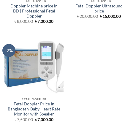
FETAL DOPPLER
FETAL DOPPLER
Doppler Machine price in
Fetal Doppler Ultrasound
BD | Professional Fetal
price
Doppler
Original
Curre
৳
20,000.00
৳
15,000.00
price
price
Original
Current
৳
8,000.00
৳
7,000.00
was:
is:
price
price
৳ 20,000.00.
৳ 15,0
was:
is:
৳ 8,000.00.
৳ 7,000.00.
-7%
FETAL DOPPLER
Fetal Doppler Price In
Bangladesh-Baby Heart Rate
Monitor with Speaker
Original
Current
৳
7,500.00
৳
7,000.00
price
price
was:
is:
৳ 7,500.00.
৳ 7,000.00.