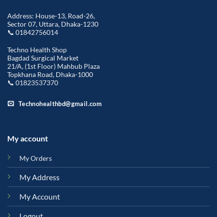
Address: House-13, Road-26,
Sector 07, Uttara, Dhaka-1230
📞 01842756014
Techno Health Shop
Bagdad Surgical Market
21/A, (1st Floor) Mahbub Plaza
Topkhana Road, Dhaka-1000
📞 01823537370
Technohealthbd@gmail.com
My account
My Orders
My Address
My Account
Logout