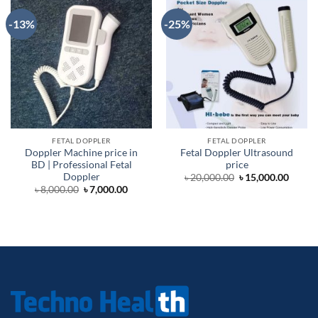
-13%
-25%
FETAL DOPPLER
FETAL DOPPLER
Doppler Machine price in
Fetal Doppler Ultrasound
BD | Professional Fetal
price
Doppler
Original
Curre
৳
20,000.00
৳
15,000.00
price
price
Original
Current
৳
8,000.00
৳
7,000.00
was:
is:
price
price
৳ 20,000.00.
৳ 15,0
was:
is:
৳ 8,000.00.
৳ 7,000.00.