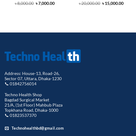
Address: House-13, Road-26,
Sector 07, Uttara, Dhaka-1230
📞 01842756014
Techno Health Shop
Bagdad Surgical Market
21/A, (1st Floor) Mahbub Plaza
Topkhana Road, Dhaka-1000
📞 01823537370
Technohealthbd@gmail.com
My account
My Orders
My Address
My Account