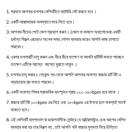
প্রথমে আপনার ডপলার মেশিনটিতে ব্যাটারি সেট করতে হবে ।
একটি আরামদায়ক অবস্থানে শুয়ে নিতে হবে।
আপনার নীচের পেটে জেল প্রয়োগ করুন। (জেল না থাকলে অ্যালোভেরা একটি
দুর্দান্ত বিকল্প এছাড়াও অনেক সময় লোশন ব্যবহার করেও আপনি কাজ চালাতে
পারবেন।
এরপর ডপলারটি চালু করুন এবং ধীরে ধীরে যতক্ষণ না আপনি হার্টবিট শুনতে পাচ্ছেন
ততক্ষণ এটিকে আস্তে আস্তে ঘুরাতে থাকুন ।
ডপলার চালু করার ৫ সেকেন্ড পর থেকে আপনি আপনার অনাগত বাচ্চার হার্ট বিট ও
নাড়াচাড়ার শব্দ শুনতে পারবেন।
একটি অনাগত শিশুর স্বাভাবিক হৃদস্পন্দন প্রায় ১২০-১৬০bpm হয়ে থাকে ।
বাচ্চার হার্ট বিট ১০০bpm এর নিচে এবং ১৮০bpm এর উপরে হলে অবশ্যই সতর্ক
থাকতে হবে।
এই মেশিনটি হাসপাতাল বা ডায়াগনস্টিক সেন্টারে যে আল্ট্রাসাউন্ড চেক আপের মেশিন
ব্যবহার করা হয় তার বিকল্প নয় , তাই আপনি যদি বাচ্চার সুস্থতা নিয়ে চিন্তিত