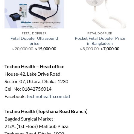
was:
is:
was:
is:
৳ 20,000.00.
৳ 15,000.00.
৳ 8,000.00.
৳ 7,000.
Techno Health – Head office
House-42, Lake Drive Road
Sector-07, Uttara, Dhaka-1230
Cell No: 01842756014
Facebook:
technohealth.com.bd
Techno Health (Topkhana Road Branch)
Bagdad Surgical Market
21/A, (1st Floor) Mahbub Plaza
Topkhana Road, Dhaka-1000
01812754847
Social Link :
Facebook
|
Instagram
| LinkedIn |
YouTube
|
RELATED PRODUCTS