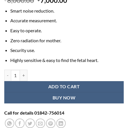
8,000.00
7,000.00
price
price
Smart noise reduction.
was:
is:
৳ 8,000.00.
৳ 7,000.00.
Accurate measurement.
Easy to operate.
Zero radiation for mother.
Security use.
Highly sensitive & easy to find the fetal heart.
Fetal Doppler Ultrasound Pregnancy in BD | Baby's Heartbeat & Mov
ADD TO CART
BUY NOW
Call for details 01842-756014