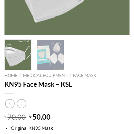
HOME
/
MEDICAL EQUIPMENT
/
FACE MASK
KN95 Face Mask – KSL
Original
Current
70.00
50.00
৳
৳
price
price
Original KN95 Mask
was:
is: