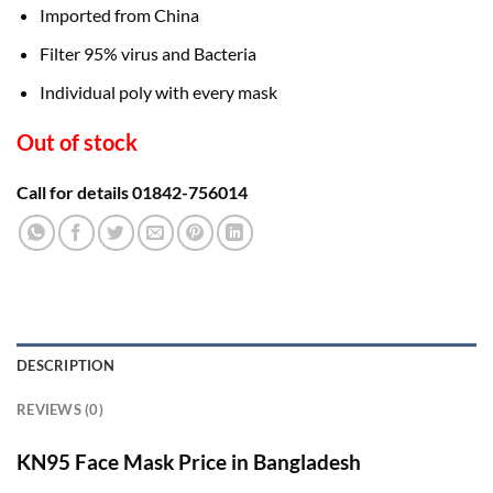
৳ 70.00.
৳ 50.00.
Imported from China
Filter 95% virus and Bacteria
Individual poly with every mask
Out of stock
Call for details 01842-756014
DESCRIPTION
REVIEWS (0)
KN95 Face Mask Price in Bangladesh