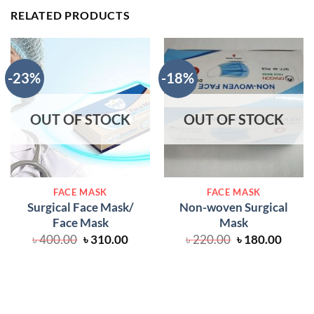
RELATED PRODUCTS
-23%
-18%
OUT OF STOCK
OUT OF STOCK
FACE MASK
FACE MASK
Surgical Face Mask/
Non-woven Surgical
Face Mask
Mask
Original
Current
Original
Curre
৳
400.00
৳
310.00
৳
220.00
৳
180.00
price
price
price
price
was:
is:
was:
is:
৳ 400.00.
৳ 310.00.
৳ 220.00.
৳ 180.