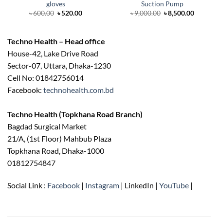
gloves
Suction Pump
Original
Current
Original
Curren
৳
600.00
৳
520.00
৳
9,000.00
৳
8,500.00
price
price
price
price
was:
is:
was:
is:
৳ 600.00.
৳ 520.00.
৳ 9,000.00.
৳ 8,500.
Techno Health – Head office
House-42, Lake Drive Road
Sector-07, Uttara, Dhaka-1230
Cell No: 01842756014
Facebook:
technohealth.com.bd
Techno Health (Topkhana Road Branch)
Bagdad Surgical Market
21/A, (1st Floor) Mahbub Plaza
Topkhana Road, Dhaka-1000
01812754847
Social Link :
Facebook
|
Instagram
| LinkedIn |
YouTube
|