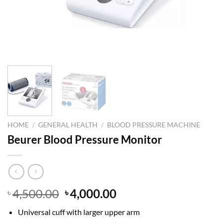
HOME
/
GENERAL HEALTH
/
BLOOD PRESSURE MACHINE
Beurer Blood Pressure Monitor
Original
Current
4,500.00
4,000.00
৳
৳
price
price
Universal cuff with larger upper arm
was:
is: