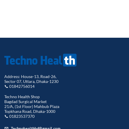
Address: House-13, Road-26,
Sector 07, Uttara, Dhaka-1230
📞 01842756014
Techno Health Shop
Bagdad Surgical Market
21/A, (1st Floor) Mahbub Plaza
Topkhana Road, Dhaka-1000
📞 01823537370
Technohealthbd@gmail.com