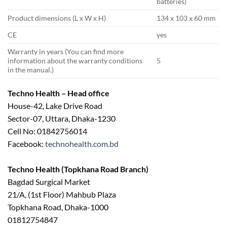
batteries)
Product dimensions (L x W x H)
134 x 103 x 60 mm
CE
yes
Warranty in years (You can find more
information about the warranty conditions
5
in the manual.)
Techno Health – Head office
House-42, Lake Drive Road
Sector-07, Uttara, Dhaka-1230
Cell No: 01842756014
Facebook:
technohealth.com.bd
Techno Health (Topkhana Road Branch)
Bagdad Surgical Market
21/A, (1st Floor) Mahbub Plaza
Topkhana Road, Dhaka-1000
01812754847