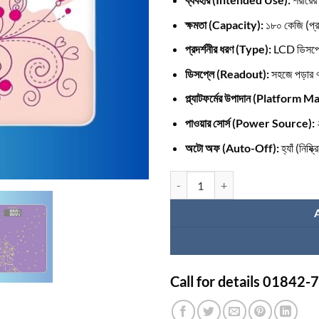
ক্ষমতা (Capacity):
১৮০ কেজি (প্রা
প্রদর্শনীর ধরণ (Type):
LCD ডিসপ্
ডিসপ্লে (Readout):
সহজে পড়ার
প্ল্যাটফর্মের উপাদান (Platform M
পাওয়ার সোর্স (Power Source):
অটো অফ (Auto-Off):
হ্যাঁ (নিষ্ক
RFL ওজন মাপার মেশিন এর দাম quantity
Call for details 01842