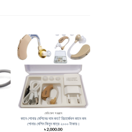
মেডিকেল সরঞ্জাম
মেডিকে
কানে শোনার মেশিনের দাম কত? রিচার্জেবল কানে কম
বিপি মেশিন এর দাম? সাশ্
শোনার মেশিন কিনুন মাত্র ২০০০ টাকায়।
ক
rent
ce
৳
2,000.00
৳
3,