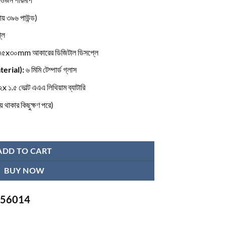
য় ৩৯৬ পাউন্ড)
লে
 ৭৫x৩০mm আকারের ডিজিটাল ডিসপ্লে
aterial):
৬ মিমি টেম্পার্ড গ্লাস
২x ১.৫ ভোল্ট এএএ লিথিয়াম ব্যাটারি
্রিয় থাকার কিছুক্ষণ পরে)
ADD TO CART
BUY NOW
-756014