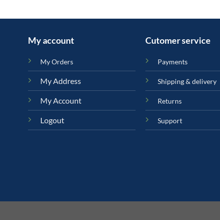
was:
is:
৳ 3,950.00.
৳ 3,
My account
Cutomer service
My Orders
Payments
My Address
Shipping & delivery
My Account
Returns
Logout
Support