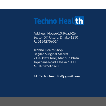
Address: House-13, Road-26,
Sector 07, Uttara, Dhaka-1230
📞 01842756014
Techno Health Shop
Bagdad Surgical Market
21/A, (1st Floor) Mahbub Plaza
Topkhana Road, Dhaka-1000
📞 01823537370
Technohealthbd@gmail.com