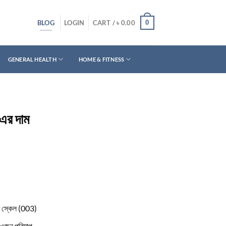
BLOG
0
LOGIN
CART /
৳
0.00
GENERAL HEALTH
HOME & FITNESS
এর দাম
ট স্কেল (003)
 ওজন পরিমাপ