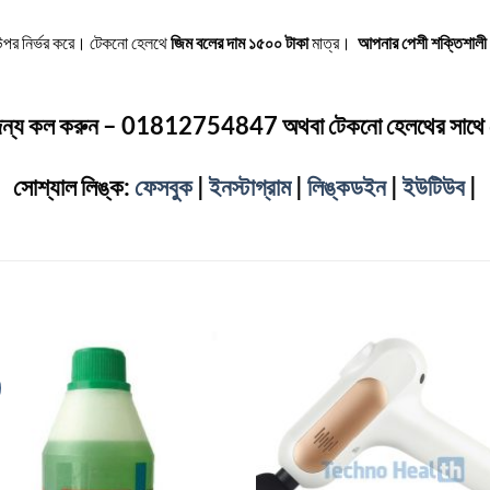
ের উপর নির্ভর করে। টেকনো হেলথে
জিম বলের দাম ১৫০০ টাকা
মাত্র।
আপনার পেশী শক্তিশাল
জন্য কল করুন – 01812754847 অথবা টেকনো হেলথের সাথে 
সোশ্যাল লিঙ্ক:
ফেসবুক
|
ইনস্টাগ্রাম
|
লিঙ্কডইন
|
ইউটিউব
|