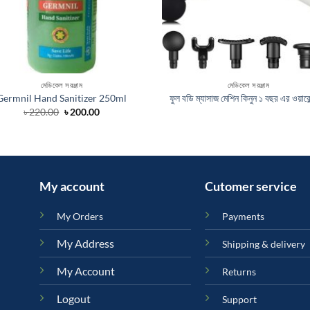
মেডিকেল সরঞ্জাম
মেডিকেল সরঞ্জাম
Germnil Hand Sanitizer 250ml
ফুল বডি ম্যাসাজ মেশিন কিনুন ১ বছর এর ওয়ারেন
Original
Current
৳
220.00
৳
200.00
price
price
was:
is:
৳ 220.00.
৳ 200.00.
My account
Cutomer service
My Orders
Payments
My Address
Shipping & delivery
My Account
Returns
Logout
Support