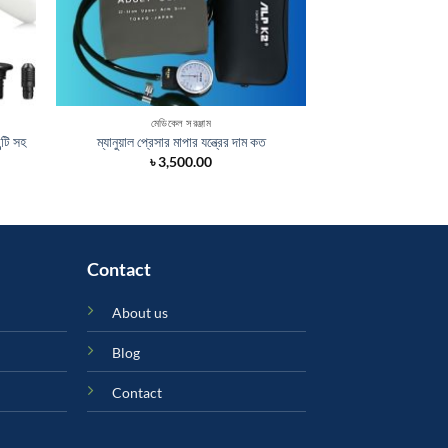
মেডিকেল সরঞ্জাম
মেডিকে
্টি সহ
ম্যানুয়াল প্রেসার মাপার যন্ত্রের দাম কত
গ্লুকোমিটার এর দা
৳
3,500.00
৳
1,
Contact
About us
Blog
Contact