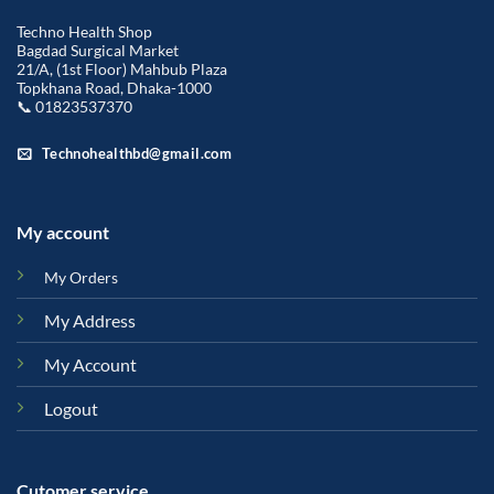
Techno Health Shop
Bagdad Surgical Market
21/A, (1st Floor) Mahbub Plaza
Topkhana Road, Dhaka-1000
📞 01823537370
Technohealthbd@gmail.com
My account
My Orders
My Address
My Account
Logout
Cutomer service