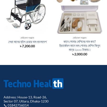
মেডিকেল সরঞ্জাম
মেডিকেল সরঞ্জাম
কানে শোনার মেশিনের দাম কত?
সেরা মানের হুইল চেয়ার দাম বাংলাদেশ
রিচার্জেবল কানে কম শোনার মেশিন কিনুন
৳
7,200.00
মাত্র ২০০০ টাকায়।
৳
2,000.00
Address: House-13, Road-26,
Sector 07, Uttara, Dhaka-1230
📞 01842756014