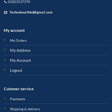
📞 01823537370
Technohealthbd@gmail.com
My account
My Orders
My Address
My Account
Logout
Cutomer service
Payments
Shipping & delivery