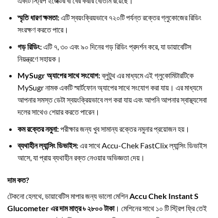
একটি স্ট্রিপ ইজেক্টর বা বের করার বোতাম রয়েছে।
স্মৃতি ধারণ ক্ষমতা:
এটি স্বয়ংক্রিয়ভাবে ৭২০টি পর্যন্ত রক্তের গ্লুকোজের রিডিং
সংরক্ষণ করতে পারে।
গড় রিডিং:
এটি ৭, ৩০ এবং ৯০ দিনের গড় রিডিং প্রদর্শন করে, যা ডায়াবেটিস
নিয়ন্ত্রণে সহায়ক।
MySugr অ্যাপের সাথে সংযোগ:
ব্লুটুথ এর মাধ্যমে এই গ্লুকোমিটারটিকে
MySugr নামক একটি স্মার্টফোন অ্যাপের সাথে সংযোগ করা যায়। এর মাধ্যমে
আপনার সমস্ত ডেটা স্বয়ংক্রিয়ভাবে লগ করা যায় এবং আপনি আপনার স্বাস্থ্যসেবা
দলের সাথেও শেয়ার করতে পারেন।
কম রক্তের নমুনা:
পরীক্ষার জন্য খুব সামান্য রক্তের নমুনার প্রয়োজন হয়।
ব্যথাহীন ল্যান্সিং ডিভাইস:
এর সাথে Accu-Chek FastClix ল্যান্সিং ডিভাইস
আসে, যা প্রায় ব্যথাহীন রক্ত নেওয়ার অভিজ্ঞতা দেয়।
দাম কত?
টেকনো হেলথে, ডায়াবেটিস মাপার জন্য ভালো মেশিন
Accu Chek Instant S
Glucometer এর দাম মাত্র ৳ ২৮০০ টাকা
। মেশিনের সাথে ১০ টি স্ট্রিপ ফ্রি তেই