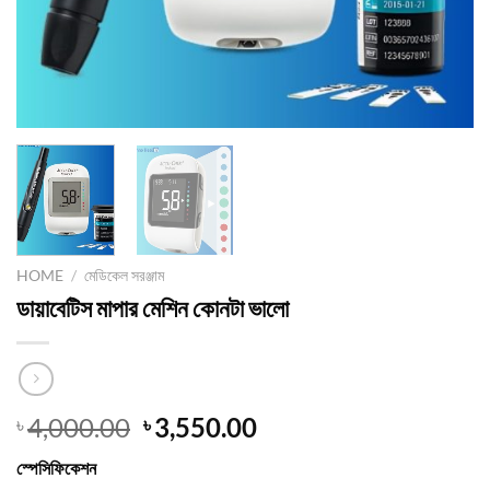
HOME
/
মেডিকেল সরঞ্জাম
ডায়াবেটিস মাপার মেশিন কোনটা ভালো
Original
Current
4,000.00
3,550.00
৳
৳
price
price
স্পেসিফিকেশন
was:
is: