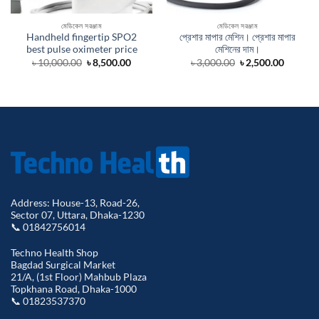
মেডিকেল সরঞ্জাম
মেডিকেল সরঞ্জাম
Handheld fingertip SPO2
প্রেশার মাপার মেশিন। প্রেশার মাপার
best pulse oximeter price
মেশিনের দাম।
Original
Current
Original
Curren
৳
10,000.00
৳
8,500.00
৳
3,000.00
৳
2,500.00
price
price
price
price
was:
is:
was:
is:
৳ 10,000.00.
৳ 8,500.00.
৳ 3,000.00.
৳ 2,500.
Address: House-13, Road-26,
Sector 07, Uttara, Dhaka-1230
📞 01842756014
Techno Health Shop
Bagdad Surgical Market
21/A, (1st Floor) Mahbub Plaza
Topkhana Road, Dhaka-1000
📞 01823537370