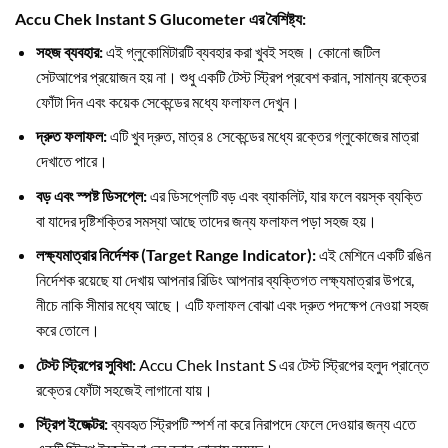
Accu Chek Instant S Glucometer এর বৈশিষ্ট্য:
সহজ ব্যবহার:
এই গ্লুকোমিটারটি ব্যবহার করা খুবই সহজ। কোনো জটিল
সেটআপের প্রয়োজন হয় না। শুধু একটি টেস্ট স্ট্রিপ প্রবেশ করান, সামান্য রক্তের
ফোঁটা দিন এবং কয়েক সেকেন্ডের মধ্যে ফলাফল দেখুন।
দ্রুত ফলাফল:
এটি খুব দ্রুত, মাত্র ৪ সেকেন্ডের মধ্যে রক্তের গ্লুকোজের মাত্রা
দেখাতে পারে।
বড় এবং স্পষ্ট ডিসপ্লে:
এর ডিসপ্লেটি বড় এবং ব্যাকলিট, যার ফলে বয়স্ক ব্যক্তি
বা যাদের দৃষ্টিশক্তির সমস্যা আছে তাদের জন্য ফলাফল পড়া সহজ হয়।
লক্ষ্যমাত্রার নির্দেশক (Target Range Indicator):
এই মেশিনে একটি রঙিন
নির্দেশক রয়েছে যা দেখায় আপনার রিডিং আপনার ব্যক্তিগত লক্ষ্যমাত্রার উপরে,
নীচে নাকি সীমার মধ্যে আছে। এটি ফলাফল বোঝা এবং দ্রুত পদক্ষেপ নেওয়া সহজ
করে তোলে।
টেস্ট স্ট্রিপের সুবিধা:
Accu Chek Instant S এর টেস্ট স্ট্রিপের হলুদ প্রান্তে
রক্তের ফোঁটা সহজেই লাগানো যায়।
স্ট্রিপ ইজেক্টর:
ব্যবহৃত স্ট্রিপটি স্পর্শ না করে নিরাপদে ফেলে দেওয়ার জন্য এতে