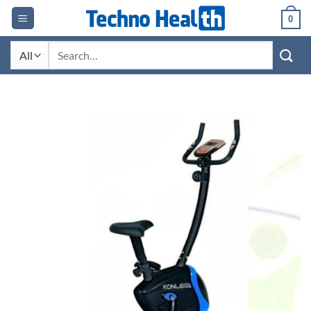
Skip
0
to
content
Search
for: