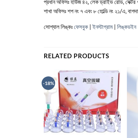
প্রধান অফিসঃ হাউজ ৪২, লেক ড্রাইভ রোড, সেক্টর 
শাখা অফিসঃ শপ নং ৭ এবং ৮ হোল্ডি নং ২১/এ, বাগদাদ
সোশ্যাল লিঙ্কঃ
ফেসবুক
|
ইনস্টাগ্রাম
|
লিঙ্কডইন
RELATED PRODUCTS
-18%