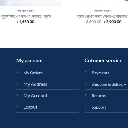
মেডিকেল সরঞ্জাম
মেডিকেল সরঞ্জাম
গ্লুকোমিটার এর দাম এবং ব্যবহার পদ্ধতি
ব্লাড প্রেশার মাপার মেশিন এর দাম কত?
Original
Cur
৳
1,450.00
৳
3,600.00
৳
2,900.00
price
pri
was:
is:
৳ 3,600.00.
৳ 2,
My account
Cutomer service
My Orders
Payments
My Address
Shipping & delivery
My Account
Returns
Logout
Support