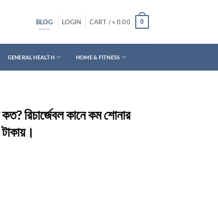
BLOG
0
LOGIN
CART /
৳
0.00
GENERAL HEALTH
HOME & FITNESS
 কত? রিচার্জেবল কানে কম শোনার
০ টাকায়।