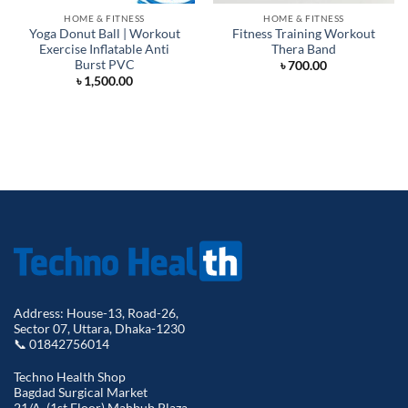
HOME & FITNESS
HOME & FITNESS
Yoga Donut Ball | Workout
Fitness Training Workout
Exercise Inflatable Anti
Thera Band
Burst PVC
৳
700.00
৳
1,500.00
Address: House-13, Road-26,
Sector 07, Uttara, Dhaka-1230
📞 01842756014
Techno Health Shop
Bagdad Surgical Market
21/A, (1st Floor) Mahbub Plaza