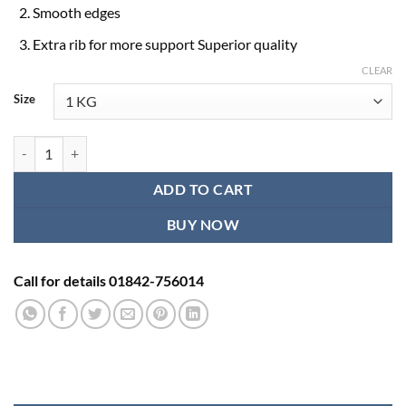
through
Smooth edges
৳ 1,900.00
Extra rib for more support Superior quality
CLEAR
Size
10 kg Dumbbell Price in Bangladesh quantity
ADD TO CART
BUY NOW
Call for details 01842-756014