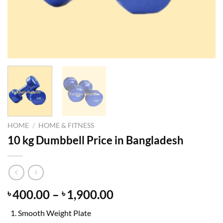
HOME
/
HOME & FITNESS
10 kg Dumbbell Price in Bangladesh
Price
400.00
–
1,900.00
৳
৳
range:
Smooth Weight Plate
৳ 400.00