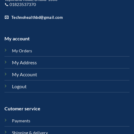
📞 01823537370
Technohealthbd@gmail.com
My account
My Orders
My Address
My Account
Logout
Cutomer service
Payments
Shipping & delivery