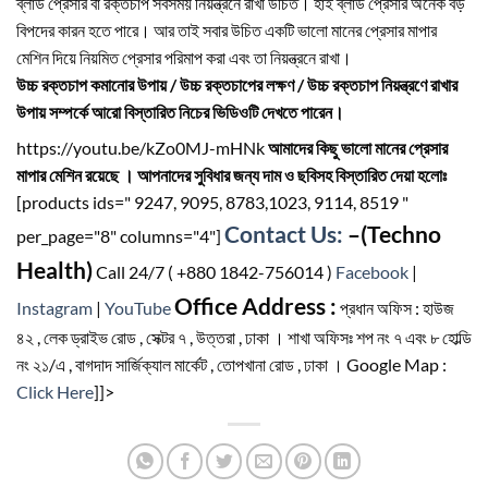
ব্লাড প্রেসার বা রক্তচাপ সবসময় নিয়ন্ত্রনে রাখা উচিত। হাই ব্লাড প্রেসার অনেক বড়
বিপদের কারন হতে পারে। আর তাই সবার উচিত একটি ভালো মানের প্রেসার মাপার
মেশিন দিয়ে নিয়মিত প্রেসার পরিমাপ করা এবং তা নিয়ন্ত্রনে রাখা।
উচ্চ রক্তচাপ কমানোর উপায় / উচ্চ রক্তচাপের লক্ষণ / উচ্চ রক্তচাপ নিয়ন্ত্রণে রাখার
উপায় সম্পর্কে আরো বিস্তারিত নিচের ভিডিওটি দেখতে পারেন।
https://youtu.be/kZo0MJ-mHNk
আমাদের কিছু ভালো মানের প্রেসার
মাপার মেশিন রয়েছে । আপনাদের সুবিধার জন্য দাম ও ছবিসহ বিস্তারিত দেয়া হলোঃ
[products ids=" 9247, 9095, 8783,1023, 9114, 8519 "
Contact Us:
–(Techno
per_page="8" columns="4"]
Health)
Call 24/7 ( +880 1842-756014 )
Facebook
|
Office Address :
Instagram
|
YouTube
প্রধান অফিস : হাউজ
৪২ , লেক ড্রাইভ রোড , সেক্টর ৭ , উত্তরা , ঢাকা । শাখা অফিসঃ শপ নং ৭ এবং ৮ হোল্ডি
নং ২১/এ , বাগদাদ সার্জিক্যাল মার্কেট , তোপখানা রোড , ঢাকা । Google Map :
Click Here
]]>