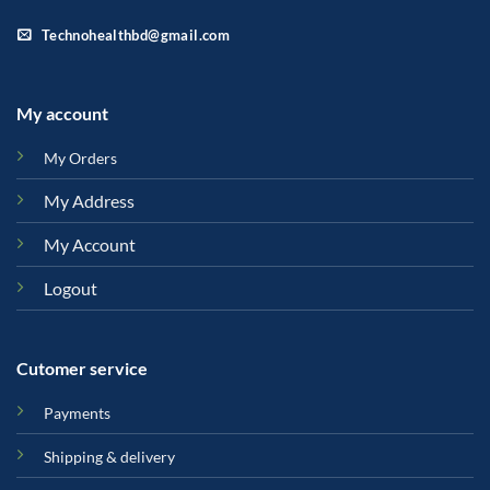
Technohealthbd@gmail.com
My account
My Orders
My Address
My Account
Logout
Cutomer service
Payments
Shipping & delivery