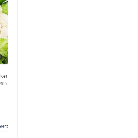
মাদের
শের ৭
ment