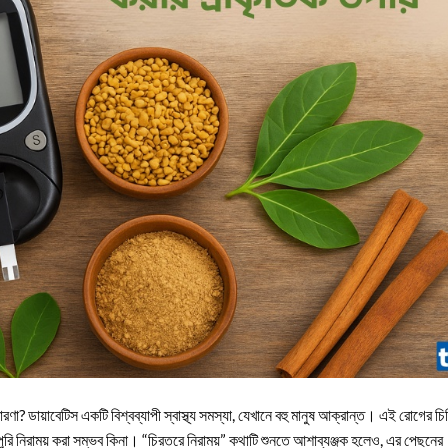
ারণা? ডায়াবেটিস একটি বিশ্বব্যাপী স্বাস্থ্য সমস্যা, যেখানে বহু মানুষ আক্রান্ত। এই রোগের চ
পুরি নিরাময় করা সম্ভব কিনা। “চিরতরে নিরাময়” কথাটি শুনতে আশাব্যঞ্জক হলেও, এর পেছনের