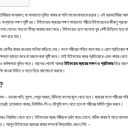
েরিয়ার সংক্রমণ, যা সাধারণত দূষিত খাবার বা পানি পানের মাধ্যমে ছড়ায়। এই ব্যাকটেরিয়া আ
ং অন্যান্য লক্ষণ সৃষ্টি হয়। টাইফয়েড জ্বরের লক্ষণ সাধারণত শরীরে টাইফয়েডের জীবাণু প্রবে
 দেখা গেলেও পরে তা তীব্র আকার ধারণ করে। টাইফয়েড হলে অনেকে খুব বেশী চিন্তিত হয়ে যা
ুত ভাল হয়ে যায়।
 যা রোগীর খাবার খাওয়ার অনিহা বাড়িয়ে দেয়। ফলে শরীরের শক্তি কমে যায় ও রোগ প্রতিরোধ ক
ক্ষমতা ব্যাহত করে যা হজমে বাধা সৃষ্টি করে। তাই টাইফয়েড জ্বর প্রতিরোধে এমন খাবার খেতে
 কর্মক্ষমতা বৃদ্ধি পাবে।
আগের পোস্টে আমরা
টাইফয়েড জ্বরের লক্ষণ ও প্রতিকার
নিয়ে আল
কি খাওয়া উচিত ও যত্ন নিয়ে আলোচনা করবো।
ত?
যেমন –
ডাবের পানি, স্যুপ, লেবুর শরবত, বিভিন্ন ফলের জুস
খেতে হবে। জ্বরের ফলে শরীরের শক্
াইড্রেট, দুগ্ধজাত খাবার, ভিটামিন-সি ও মৌসুমি ফল খেতে হবে যা শরীরের ঘাটতি পুরন করবে।
 পরও নিয়মিত খেতে হবে। টাইফয়েড জ্বর শরীরকে দুর্বল করে তোলে, সঠিক খাবার ই পারে আপনা
ে। আসুন টাইফয়েড জ্বরের খাবার সম্পর্কে বিস্তারিত জেনে নিই –