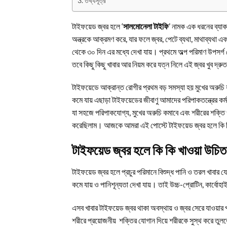
তথ্যসূত্র
টাইফয়েড জ্বর হলে ‘
সালমোনেলা টাইফি
’ নামক এক ধরনের ব্যাকট
অন্ত্রকে আক্রমণ করে, যার ফলে জ্বর, পেটে ব্যথা, মাথাব্যথা এব
থেকে ৩০ দিন এর মধ্যে দেখা যায়। প্রথমে অল্প পরিমাণ উপসর্গ
তবে কিছু কিছু খাবার আর নিয়ম করে যত্ন নিলে এই জ্বর খুব দ্র
টাইফয়েডে আক্রান্ত রোগীর প্রথম বড় সমস্যা হয় মুখের অরুচি
কমে যায় এছাড়া টাইফয়েডের জীবাণু আমাদের পরিপাকতন্ত্রের কর্ম
যা সহজে পরিপাকযোগ্য, মুখের অরুচি কমাবে এবং শরীরের শক্তি ও
করেছিলাম। আজকে আমরা এই পোস্টে টাইফয়েড জ্বর হলে কি 
টাইফয়েড জ্বর হলে কি কি খাওয়া উচি
টাইফয়েড জ্বর হলে প্রচুর পরিমানে বিশুদ্ধ পানি ও তরল খাবার 
কমে যায় ও পানিশূন্যতা দেখা যায়। তাই উচ্চ-প্রোটিন, কার্বোহ
এসব খাবার টাইফয়েড জ্বর থাকা অবস্থায় ও জ্বর সেরে যাওয়ার
শরীরে প্রয়োজনীয় শক্তির যোগান দিয়ে শরীরকে সুস্থ করে তুলত