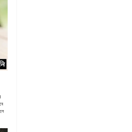
়।
বে
বলে