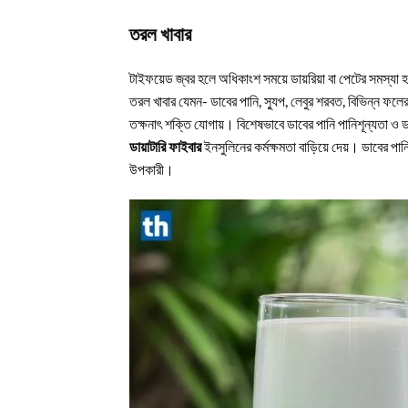
তরল খাবার
টাইফয়েড জ্বর হলে অধিকাংশ সময়ে ডায়রিয়া বা পেটের সমস্যা হয়
তরল খাবার যেমন- ডাবের পানি, স্যুপ, লেবুর শরবত, বিভিন্ন ফল
তক্ষনাৎ শক্তি যোগায়। বিশেষভাবে ডাবের পানি পানিশূন্যতা ও ড
ডায়াটারি ফাইবার
ইনসুলিনের কর্মক্ষমতা বাড়িয়ে দেয়। ডাবের পা
উপকারী।