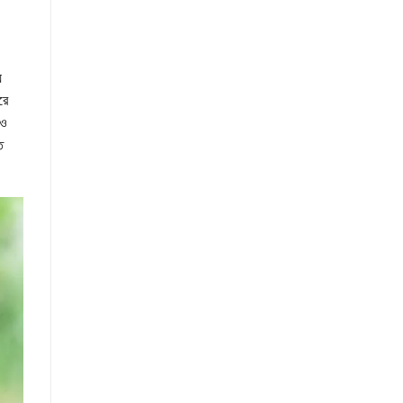
য
রে
ও
ত