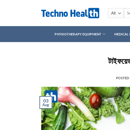
Skip
to
Sea
for:
content
PHYSIOTHERAPY EQUIPMENT
MEDICAL
টাইফয়েড
POSTED
03
Aug